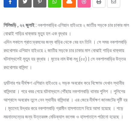
Pinterest
Whatsapp
Cloud
StumbleUpon
Print
Share
via
Email
শিলিগুড়ি , ২২ জুলাই :
নকশালবাড়ির এশিয়ান হাইওয়ে ২ জাতীয় সড়কে চার চাকার মাল
বোঝাই গাড়ির ধাক্কায় মৃত্যু হল এক বৃদ্ধার ।
এদিন সকালে প্রাত:ভ্রমনের জন্য বাড়ির থেকে বের হন তিনি । সে সময় নকশালবাড়ি
রথখোলার এশিয়ান হাইওয়ে ২ জাতীয় সড়কে চার চাকার মাল বোঝাই গাড়ির ধাক্কায়
ঘটনাস্থলেই মৃত্যু হয় বৃদ্ধার । মৃতের নাম ঊষা মধু (৫৫) | সে নকশালবাড়ির উত্তর
রথখোলার বাসিন্দা ।
দুর্ঘটনার পর দীর্ঘক্ষণ এশিয়ান হাইওয়ে ২ সড়ক অবরোধ করে বিক্ষোভ দেখান স্থানীয়
বাসিন্দারা । পরে খবর পেয়ে ঘটনাস্থলে পৌঁছায় নকশালবাড়ি থানার পুলিশ । পুলিশের
আশ্বাসে অবরোধ তুলে নেন স্থানীয় বাসিন্দারা । এর জেরে দীর্ঘক্ষণ জানজটের সৃষ্টি হয়
। মৃতদেহ উদ্ধার করে নকশালবাড়ি গ্রামীন হাসপাতালে নিয়ে আসা হয়েছে । পড়ে
ময়নাতদন্তের জন্য উত্তরবঙ্গ মেডিক্যাল কলেজ ও হাসপাতালে পাঠানো হয়েছে ।