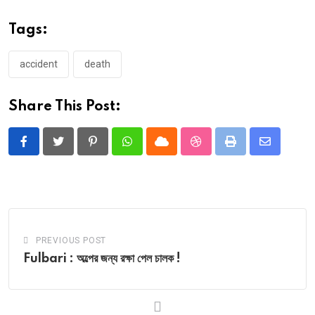
Tags:
accident
death
Share This Post:
Pinterest
Whatsapp
Cloud
StumbleUpon
Print
Share
via
Email
PREVIOUS POST
Fulbari : অল্পের জন্য রক্ষা পেল চালক !