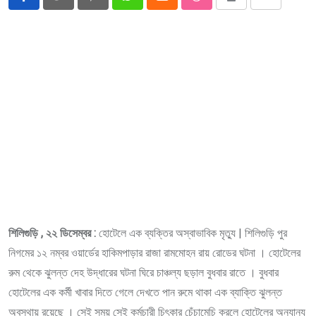
Pinterest
Whatsapp
Cloud
StumbleUpon
Print
Share
via
Email
শিলিগুড়ি , ২২ ডিসেম্বর :
হোটেলে এক ব্যক্তির অস্বাভাবিক মৃত্যু | শিলিগুড়ি পুর
নিগমের ১২ নম্বর ওয়ার্ডের হাকিমপাড়ার রাজা রামমোহন রায় রোডের ঘটনা । হোটেলের
রুম থেকে ঝুলন্ত দেহ উদ্ধারের ঘটনা ঘিরে চাঞ্চল্য ছড়াল বুধবার রাতে । বুধবার
হোটেলের এক কর্মী খাবার দিতে গেলে দেখতে পান রুমে থাকা এক ব্যাক্তি ঝুলন্ত
অবস্থায় রয়েছে । সেই সময় সেই কর্মচারী চিৎকার চেঁচামেচি করলে হোটেলের অন‍্যান‍্য