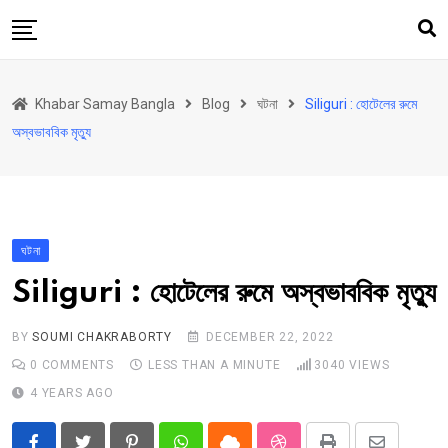
Skip
to
content
হোম
Khabar Samay Bangla
Blog
ঘটনা
Siliguri : হোটেলের রুমে
উত্তরবঙ্গ
অস্বভাববিক মৃত্যু
রাজ্য
দেশ
রাজনীতি
ঘটনা
আরও কিছু
Siliguri : হোটেলের রুমে অস্বভাববিক মৃত্যু
Contact
Khabar Samay Hindi
BY
SOUMI CHAKRABORTY
DECEMBER 22, 2022
0
COMMENTS
LESS THAN A MINUTE
3040
VIEWS
4 YEARS AGO