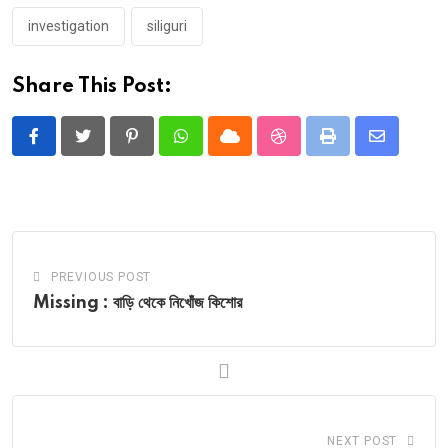
investigation
siliguri
Share This Post:
Pinterest
Whatsapp
Cloud
StumbleUpon
Print
Share
via
Email
PREVIOUS POST
Missing : বাড়ি থেকে নিখোঁজ কিশোর
NEXT POST