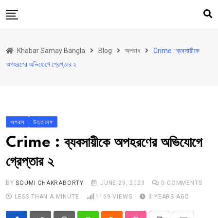
Skip
to
content
হোম
Khabar Samay Bangla
Blog
অপরাধ
Crime : ব্যবসায়ীকে
উত্তরবঙ্গ
অপহরণের অভিযোগে গ্রেপ্তার ২
রাজ্য
দেশ
রাজনীতি
অপরাধ
উত্তরবঙ্গ
আরও কিছু
Crime : ব্যবসায়ীকে অপহরণের অভিযোগে
Contact
গ্রেপ্তার ২
Khabar Samay Hindi
BY
SOUMI CHAKRABORTY
JUNE 29, 2023
0
COMMENTS
LESS THAN A MINUTE
1169
VIEWS
3 YEARS AGO