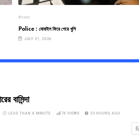
জীবনধারা
Police : মোবাইল ফিরে পেয়ে খুশি
JULY 31, 2026
র বাসিন্দা
LESS THAN A MINUTE
74
VIEWS
23 HOURS AGO