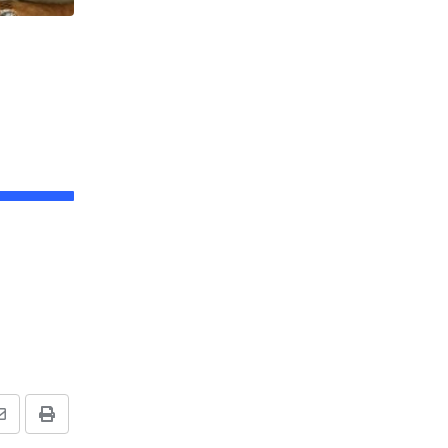
,
উত্তরবঙ্গ
ঘটনা
Traffic : ঢাকেশ্বরী মোড়ে ট্রাফিক সিগন্যালের উদ্বোধন
JULY 30, 2026
Share
Print