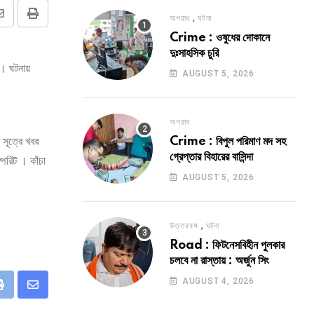
,
অপরাধ
ঘটনা
Share
Print
Crime : ওষুধের দোকানে
via
দুঃসাহসিক চুরি
Email
 । ঘটনায়
AUGUST 5, 2026
অপরাধ
 সূত্রে খবর
Crime : বিপুল পরিমাণ মদ সহ
গ্রেপ্তার বিহারের বাসিন্দা
িরিট । কাঁচা
AUGUST 5, 2026
,
উত্তরবঙ্গ
ঘটনা
Road : ফিটনেসবিহীন পুলকার
চলবে না রাস্তায় : অর্জুন সিং
AUGUST 4, 2026
eUpon
Print
Share
via