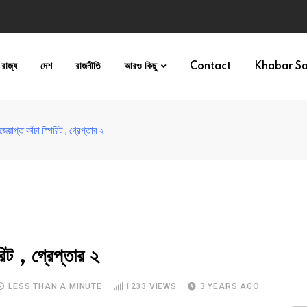
রাজ্য
দেশ
রাজনীতি
আরও কিছু
Contact
Khabar S
াপ্ত কাঁচা স্পিরিট , গ্রেপ্তার ২
ট , গ্রেপ্তার ২
LESS THAN A MINUTE
1233
VIEWS
3 YEARS AGO