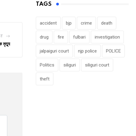
TAGS
Email
accident
bjp
crime
death
ST
drug
fire
fulbari
investigation
মৃত্যু
jalpaiguri court
njp police
POLICE
Politics
siliguri
siliguri court
theft