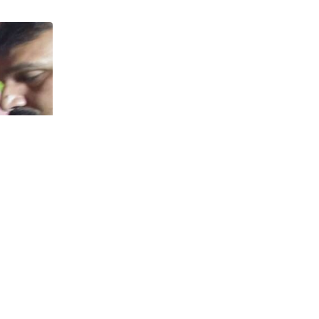
via
Email