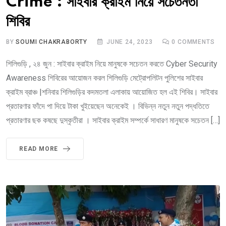
Crime : সাইবার ক্রাইম নিয়ে সচেতনতা
শিবির
BY
SOUMI CHAKRABORTY
JUNE 24, 2023
0
COMMENTS
শিলিগুড়ি , ২৪ জুন : সাইবার ক্রাইম নিয়ে মানুষকে সচেতন করতে Cyber Security
Awareness শিবিরের আয়োজন করল শিলিগুড়ি মেট্রোপলিটন পুলিশের সাইবার
ক্রাইম ব্রাঞ্চ |শনিবার শিলিগুড়ির কদমতলা এলাকায় আয়োজিত হল এই শিবির। সাইবার
প্রতারণার ফাঁদে পা দিয়ে টাকা খুইয়েছেন অনেকেই । বিভিন্ন নতুন নতুন পদ্ধতিতে
প্রতারণার ছক কষছে দুস্কৃতীরা । সাইবার ক্রাইম সম্পর্কে সাধারণ মানুষকে সচেতন […]
READ MORE