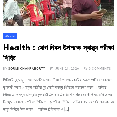
জীবনধারা
Health : যোগ দিবস উপলক্ষে স্বাস্থ্য পরীক্ষা
শিবির
BY
SOUMI CHAKRABORTY
JUNE 21, 2026
0
COMMENTS
শিলিগুড়ি ,২১ জুন : আন্তর্জাতিক যোগ দিবস উপলক্ষে ভারতীয় জনতা পার্টির ডাবগ্রাম–
ফুলবাড়ী মন্ডল ২ নম্বর কমিটির যুব মোর্চা স্বাস্থ্য শিবিরের আয়োজন করল । রবিবার
শিলিগুড়ি সংলগ্ন ডাবগ্রাম ফুলবাড়ী এলাকার একটিয়াশাল বাজারের পাশে আয়োজিত হয়
বিনামূল্যের স্বাস্থ্য পরীক্ষা শিবির ও চক্ষু পরীক্ষা শিবির। এদিন সকাল থেকেই এলাকার বহু
মানুষ শিবিরে ভিড় জমান । অভিজ্ঞ চিকিৎসক ও […]