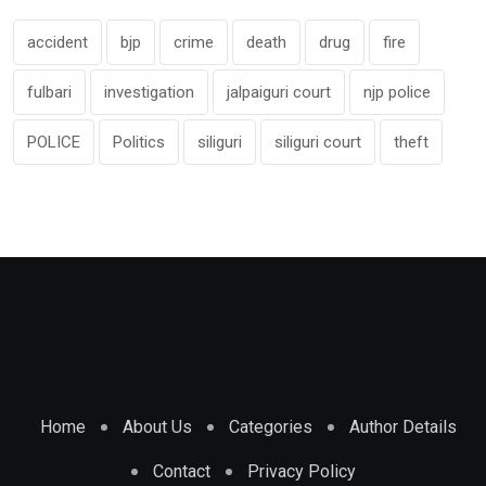
accident
bjp
crime
death
drug
fire
fulbari
investigation
jalpaiguri court
njp police
POLICE
Politics
siliguri
siliguri court
theft
Home
About Us
Categories
Author Details
Contact
Privacy Policy