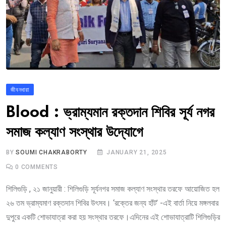
জীবনধারা
Blood : ভ্রাম্যমান রক্তদান শিবির সূর্য নগর
সমাজ কল্যাণ সংস্থার উদ্যোগে
BY
SOUMI CHAKRABORTY
JANUARY 21, 2025
0
COMMENTS
শিলিগুড়ি , ২১ জানুয়ারী : শিলিগুড়ি সূর্যনগর সমাজ কল্যাণ সংস্থার তরফে আয়োজিত হল
২৬ তম ভ্রাম্যমাণ রক্তদান শিবির উৎসব। ‘রক্তের জন্য হাঁট’ -এই বার্তা নিয়ে মঙ্গলবার
দুপুরে একটি শোভাযাত্রা করা হয় সংস্থার তরফে।এদিনের এই শোভাযাত্রাটি শিলিগুড়ির