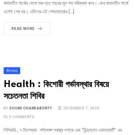
বাঘাযতীন পার্কের থেকে শুরু হয়ে শহরের মূল পথ পরিক্রমা করে। ফের বাঘাযতীন পার্কে
এসেই শেষ হয়। এদিনের এই শোভাযাত্রায় […]
READ MORE
জীবনধারা
Health : কিশোরী গর্ভাবস্থার বিষয়ে
সচেতনতা শিবির
BY
SOUMI CHAKRABORTY
DECEMBER 7, 2024
0
COMMENTS
শিলিগুড়ি , ৭ ডিসেম্বর : পশ্চিমবঙ্গ স্বাস্থ্য দপ্তর এবং “হিন্দুস্তান একান্নবর্তী” এর