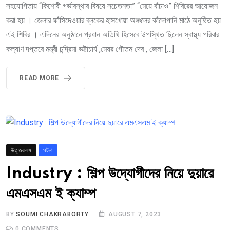
সহযোগিতায় “কিশোরী গর্ভাবস্থার বিষয়ে সচেতনতা” “মেয়ে বাঁচাও” শিবিরের আয়োজন
করা হয় । জেলার ফাঁসিদেওয়ার ব্লকের হাসখোয়া অঞ্চলের কাঁদোপানি মাঠে অনুষ্ঠিত হয়
এই শিবির । এদিনের অনুষ্ঠানে প্রধান অতিথি হিসেবে উপস্থিত ছিলেন স্বাস্থ্য পরিবার
কল্যাণ দপ্তরে মন্ত্রী চন্দ্রিমা ভট্টাচার্য ,মেয়র গৌতম দেব , জেলা […]
READ MORE
উত্তরবঙ্গ
ঘটনা
Industry : শিল্প উদ্যোগীদের নিয়ে দুয়ারে
এমএসএম ই ক্যাম্প
BY
SOUMI CHAKRABORTY
AUGUST 7, 2023
0
COMMENTS