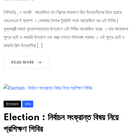
শিলিগুড়ি , ৭ অগাষ্ট : আয়োজিত হল শিল্পের সমাধানে শিল্প উদ্যোগীদের নিয়ে দুয়ারে
এমএসএম ই ক্যাম্প । সোমবার মৈনাক ট্যুরিস্ট লজে আয়োজিত হয় এই শিবির |
মুখ্যমন্ত্রী মমতা বন্দ্যোপাধ্যায়ের উদ্যোগে এই শিবির আয়োজিত হচ্ছে । যার আয়োজক
ক্ষুদ্র ছোট ও মাঝারি উদ্যোগ এবং বস্ত্র দপ্তর পশ্চিমবঙ্গ সরকার । এই ক্ষুদ্র ছোট ও
মাঝারি শিল্প উদ্যোগীরা […]
READ MORE
উত্তরবঙ্গ
ঘটনা
Election : নির্বাচন সংক্রান্ত বিষয় নিয়ে
প্রশিক্ষণ শিবির