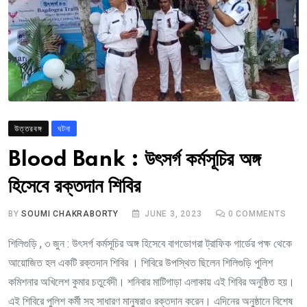
উত্তরবঙ্গ
ঘটনা
Blood Bank : উৎসর্গ কর্মসূচির অঙ্গ
হিসেবে রক্তদান শিবির
BY
SOUMI CHAKRABORTY
JUNE 3, 2023
0
COMMENTS
শিলিগুড়ি , ৩ জুন : উৎসর্গ কর্মসূচির অঙ্গ হিসেবে বাগডোগরা ট্রাফিক গার্ডের পক্ষ থেকে
আয়োজিত হল একটি রক্তদান শিবির । শিবিরে উপস্থিত ছিলেন শিলিগুড়ি পুলিশ
কমিশনার অখিলেশ কুমার চতুর্বেদী। শনিবার মাটিগাড়া এলাকায় এই শিবির অনুষ্ঠিত হয়।
এই শিবিরে পুলিশ কর্মী সহ সাধারণ মানুষরাও রক্তদান করেন। এদিনের অনুষ্ঠানে বিশেষ