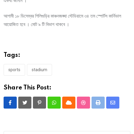
একথা জানান ।
আগামী ১৮ ডিসেম্বর শিলিগুড়ির কাঞ্চনজঙ্ঘা স্টেডিয়ামে ৩৪ তম স্পোর্টস কার্নিভাল
আয়োজিত হবে । মোট ৯ টি বিভাগ থাকবে ।
Tags:
sports
stadium
Share This Post:
Pinterest
Whatsapp
Cloud
StumbleUpon
Print
Share
via
Email