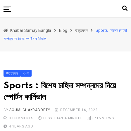
Skip
to
content
হোম
Khabar Samay Bangla
Blog
উত্তরবঙ্গ
Sports : বিশেষ চাহিদা
উত্তরবঙ্গ
সম্পন্নদের নিয়ে স্পোর্টস কার্নিভাল
রাজ্য
দেশ
রাজনীতি
উত্তরবঙ্গ
খেলা
আরও কিছু
Sports : বিশেষ চাহিদা সম্পন্নদের নিয়ে
Contact
স্পোর্টস কার্নিভাল
Khabar Samay Hindi
BY
SOUMI CHAKRABORTY
DECEMBER 16, 2022
0
COMMENTS
LESS THAN A MINUTE
1715
VIEWS
4 YEARS AGO