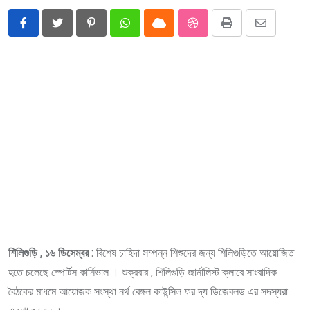
Pinterest
Whatsapp
Cloud
StumbleUpon
Print
Share
via
Email
শিলিগুড়ি , ১৬ ডিসেম্বর :
বিশেষ চাহিদা সম্পন্ন শিশুদের জন্য শিলিগুড়িতে আয়োজিত
হতে চলেছে স্পোর্টস কার্নিভাল । শুক্রবার , শিলিগুড়ি জার্নালিস্ট ক্লাবে সাংবাদিক
বৈঠকের মাধমে আয়োজক সংস্থা নর্থ বেঙ্গল কাউন্সিল ফর দ্য ডিজেবলড এর সদস্যরা