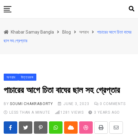
Skip
to
content
হোম
Khabar Samay Bangla
Blog
অপরাধ
পাচারের আগে চিতা বাঘের
উত্তরবঙ্গ
ছাল সহ গ্রেপ্তার
রাজ্য
দেশ
রাজনীতি
অপরাধ
উত্তরবঙ্গ
আরও কিছু
পাচারের আগে চিতা বাঘের ছাল সহ গ্রেপ্তার
Contact
Khabar Samay Hindi
BY
SOUMI CHAKRABORTY
JUNE 3, 2023
0
COMMENTS
LESS THAN A MINUTE
1281
VIEWS
3 YEARS AGO
Pinterest
Whatsapp
Cloud
StumbleUpon
Print
Share