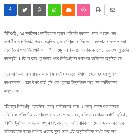
Pinterest
Whatsapp
Cloud
StumbleUpon
Print
Share
via
Email
শিলিগুড়ি , ২৫ অক্টোবর :
কার্নিভালের স্থান পরিদর্শন করলেন মেয়র গৌতম দেব।
আগামীকাল শিলিগুড়ি শহরে অনুষ্ঠিত হবে দুর্গাপূজা কার্নিভাল । কলকাতার সঙ্গে পাল্লা
দিতে তৈরি শহর শিলিগুড়ি ও । ইতিমধ্যে কার্নিভালকে সার্থক করতে চলছে শেষ মুহুর্তের
প্রস্তুতি । বিগত বছর প্রথমবার শহর শিলিগুড়িতে দুর্গাপূজা কার্নিভাল অনুষ্ঠিত হয়।
তবে অভিজ্ঞতা কম থাকার কারণে যানজট সামলাতে হিমসিম খেতে হয় হয় পুলিশ
প্রশাসনকে । তার উপর ভারী বৃষ্টি এক প্রকার ছিন্নভিন্ন করে দেয় কার্নিভালের
অনুষ্ঠানকে ।
ইতিমধ্য শিলিগুড়ি এয়ারভিউ মোড়ে কার্নিভালের কাজ ও জোড় কদমে শুরু হয়েছে ।
সেই কাজ পরিদর্শনে যান পুরসভার মেয়র গৌতম দেব , কমিশনার সোনম ওয়াংদি ভুটিয়া ,
ডিসিপি ট্রাফিক অভিষেক গুপ্তা সহ অন্যান্য আধিকারিকরা। মেয়র জানান গতবারের
অভিজ্ঞতাকে কাজে লাগিয়ে এইবার সুন্দর ভাবে এই অনুষ্ঠানটিকে সার্থক করা হবে।