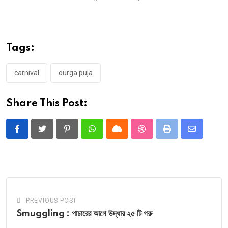
Tags:
carnival
durga puja
Share This Post:
Pinterest
Whatsapp
Cloud
StumbleUpon
Print
Share
via
Email
PREVIOUS POST
Smuggling : পাচারের আগে উদ্ধার ২৫ টি গরু