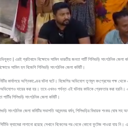
ুক্ত | এরই প্রতিবাদে বিক্ষোভে সামিল ভারতীয় জনতা পার্টি শিলিগুড়ি সাংগঠনিক জেলা ক
 বিক্ষোভে সামিল হল বিজেপি শিলিগুড়ি সাংগঠনিক জেলা কমিটি।
ল কমিটির কার্যালয়ে অগ্নিকাণ্ডের ঘটনা ঘটে। বিজেপির অভিযোগ তৃণমূল কংগ্রেসের পক্ষ থেক
খিত অভিযোগও দায়ের করা হয়। তবে এখনও পর্যন্ত এই ঘটনায় কাউকে গ্রেফতার করা হয়নি। 
া পার্টির শিলিগুড়ি সাংগঠনিক জেলা কমিটি।
গুড়ি সাংগঠনিক জেলা কমিটির সভাপতি আনন্দময় বর্মন, শিলিগুড়ির বিধায়ক শংকর ঘোষ সহ অন
সিসিটিভি ক্যামেরা লাগানো রয়েছে সেখানে বিকেলের পর থেকে কোনো ফুটেজ পাওয়া যায় নি। এ