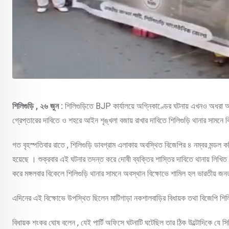
শিলিগুড়ি , ২৬ জুন :
শিলিগুড়িতে BJP কার্যালয়ে অগ্নিকাণ্ডের ঘটনায় এখনও অধরা অভিয
গ্রেপ্তারের দাবিতে ও শহরে আইন শৃঙ্খলা বজায় রাখার দাবিতে শিলিগুড়ি থানার সামনে
গত বৃহস্পতিবার রাতে , শিলিগুড়ি ডাবগ্রাম এলাকায় অবস্থিত বিজেপির ৪ নম্বর মন্ড
হয়েছে । শুক্রবার এই ঘটনার তদন্ত করে দোষী ব্যক্তির শাস্তির দাবিতে থানায় লি
করে মঙ্গলবার বিকেলে শিলিগুড়ি থানার সামনে অবস্থান বিক্ষোভে শামিল হল ভারতীয় জনত
এদিনের এই বিক্ষোভে উপস্থিত ছিলেন মাটিগাড়া নকশালবাড়ির বিধায়ক তথা বিজেপি শিলি
বিধায়ক শংকর ঘোষ বলেন , যেই পার্টি অফিসে ঘটনাটি ঘটেছিল তার ঠিক উল্টোদিকে যে 