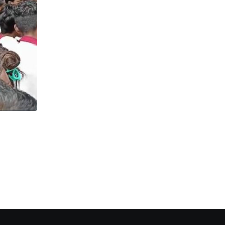
,
,
উত্তরবঙ্গ
ঘটনা
রাজনীতি
Help : সরকার ঘোষিত ক্ষতিপূরণ পায়নি নির্যাতিতার পরিবার
JULY 14, 2026