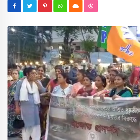
Pinterest
Whatsapp
Cloud
StumbleUpon