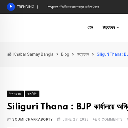
Skip
TRENDING
Project : দীর্ঘদিনের অচলাবস্থা কাটিয়ে বৈঠক
to
content
হোম
উত্তরবঙ্গ
Khabar Samay Bangla
Blog
উত্তরবঙ্গ
Siliguri Thana : BJP 
উত্তরবঙ্গ
রাজনীতি
Siliguri Thana : BJP কার্যালয়ে অগ্নিকা
BY
SOUMI CHAKRABORTY
JUNE 27, 2023
0
COMMENTS