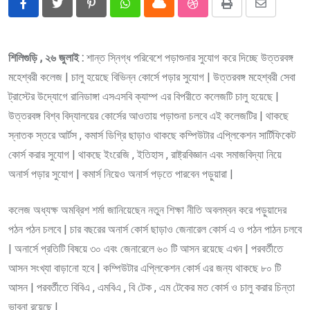
Pinterest
Whatsapp
Cloud
StumbleUpon
Print
Share
via
Email
শিলিগুড়ি , ২৬ জুলাই :
শান্ত স্নিগ্ধ পরিবেশে পড়াশুনার সুযোগ করে দিচ্ছে উত্তরবঙ্গ
মহেশ্বরী কলেজ | চালু হয়েছে বিভিন্ন কোর্সে পড়ার সুযোগ | উত্তরবঙ্গ মহেশ্বরী সেবা
ট্রাস্টের উদ্যোগে রানিডাঙ্গা এসএসবি ক্যাম্প এর বিপরীতে কলেজটি চালু হয়েছে |
উত্তরবঙ্গ বিশ্ব বিদ্যালয়ের কোর্সের আওতায় পড়াশুনা চলবে এই কলেজটির | থাকছে
স্নাতক স্তরে আর্টস , কমার্স ডিগ্রি ছাড়াও থাকছে কম্পিউটার এপ্লিকেশন সার্টিফিকেট
কোর্স করার সুযোগ | থাকছে ইংরেজি , ইতিহাস , রাষ্ট্রবিজ্ঞান এবং সমাজবিদ্যা নিয়ে
অনার্স পড়ার সুযোগ | কমার্স নিয়েও অনার্স পড়তে পারবেন পড়ুয়ারা |
কলেজ অধ্যক্ষ অমব্রিশ শর্মা জানিয়েছেন নতুন শিক্ষা নীতি অবলম্বন করে পড়ুয়াদের
পঠন পঠন চলবে | চার বছরের অনার্স কোর্স ছাড়াও জেনারেল কোর্স এ ও পঠন পাঠন চলবে
| অনার্সে প্রতিটি বিষয়ে ৩০ এবং জেনারেলে ৬০ টি আসন রয়েছে এখন | পরবর্তীতে
আসন সংখ্যা বাড়ানো হবে | কম্পিউটার এপ্লিকেশন কোর্স এর জন্য থাকছে ৮০ টি
আসন | পরবর্তীতে বিবিএ , এমবিএ , বি টেক , এম টেকের মত কোর্স ও চালু করার চিন্তা
ভাবনা রয়েছে |