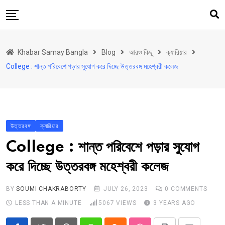
Skip
to
content
হোম
Khabar Samay Bangla
Blog
আরও কিছু
ক্যারিয়ার
উত্তরবঙ্গ
College : শান্ত পরিবেশে পড়ার সুযোগ করে দিচ্ছে উত্তরবঙ্গ মহেশ্বরী কলেজ
রাজ্য
দেশ
রাজনীতি
উত্তরবঙ্গ
ক্যারিয়ার
আরও কিছু
College : শান্ত পরিবেশে পড়ার সুযোগ
Contact
করে দিচ্ছে উত্তরবঙ্গ মহেশ্বরী কলেজ
Khabar Samay Hindi
BY
SOUMI CHAKRABORTY
JULY 26, 2023
0
COMMENTS
LESS THAN A MINUTE
5067
VIEWS
3 YEARS AGO