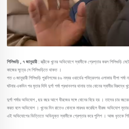
শিলিগুড়ি , ৭ জানুয়ারী :
স্ত্রীকে খুনের অভিযোগে স্বামীকে গ্রেপ্তার করল শিলিগুড়ি ম
কাজের সূত্রে সে শিলিগুড়িতে থাকত ।
গত ৩ জানুয়ারী শিলিগুড়ি পুরনিগমের ৪৬ নম্বর ওয়ার্ডের পবিত্রনগর এলাকায় দীপা শর্
ঘটনার একদিন পর মৃতার দিদি দুর্গা শর্মা প্রধাননগর থানায় তার বোনের স্বামীর বিরুদ্ধে 
দুর্গা শর্মার অভিযোগ , ছয় বছর আগে ধীরজের সঙ্গে বোনের বিয়ে হয় । তাদের চার ব
করত বলে অভিযোগ । খুনের দিন রাতেও বোনকে মারধর করেছিল ধীরজ অভিযোগ মৃতার পরি
এই অভিযোগের ভিত্তিতে অভিযুক্ত স্বামীকে গ্রেপ্তার করে পুলিশ । আজ ধৃতকে শি