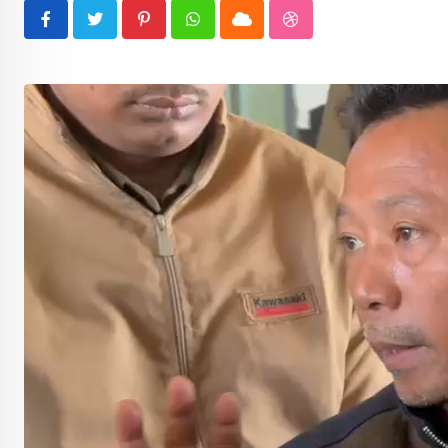
Pinterest
Whatsapp
Cloud
StumbleUpon