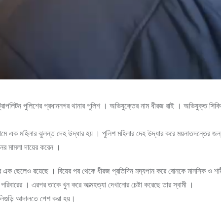
েট্রোপলিটন পুলিশের প্রধাননগর থানার পুলিশ । অভিযুক্তের নাম ধীরজ রাই । অভিযুক্ত সিকিম
মা নামে এক মহিলার ঝুলন্ত দেহ উদ্ধার হয় । পুলিশ মহিলার দেহ উদ্ধার করে ময়নাতদন্তের জন্
খুনের মামলা দায়ের করেন ।
ছরের এক ছেলেও রয়েছে । বিয়ের পর থেকে ধীরজ প্রতিদিন মদ্যপান করে বোনকে মানসিক ও শারী
বারের । এরপর তাকে খুন করে আত্মহত্যা দেখানোর চেষ্টা করেছে তার স্বামী ।
লিগুড়ি আদালতে পেশ করা হয়।