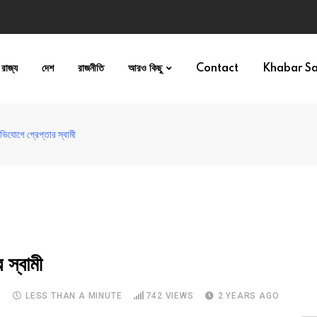
রাজ্য
দেশ
রাজনীতি
আরও কিছু
Contact
Khabar S
ভিযোগে গ্রেপ্তার স্বামী
স্বামী
S
LESS THAN A MINUTE
742
VIEWS
2 YEARS AGO