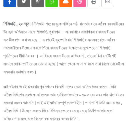
Pinterest
Whatsapp
Cloud
StumbleUpon
Print
Share
via
Email
শিলিগুড়ি , ২৩ জুন :
শিলিগুড়ি শহরের বুকে গজিয়ে ওঠা রাস্তার ধারে অবৈধ ব্যবসায়ীদের
উচ্ছেদ অভিযানে নামে শিলিগুড়ি পুরনিগম । এ ব্যাপারে একাধিকবার ব্যবসায়ীদের
সতর্কীকরণও করা হয়েছে । এরপরেই বৃহস্পতিবার শিলিগুড়ির এসএফরোডে অবৈধ
দখলকারীদের উচ্ছেদ করতে গিয়ে ব্যবসায়ীদের বিক্ষোভের মুখে পড়েন শিলিগুড়ি
পুরনিগমের ইঞ্জিনিয়াররা । এ বিষয়ে ব্যবসায়ীদের অভিযোগ , তাদের বিনা নোটিশেই
এভাবে দোকানপাট ভেঙ্গে দেওয়া হচ্ছে | আগে থেকে জানা থাকলে তারা নিজে থেকেই এ
সমস্যার সমাধান করত।
এই ঘটনার পরেই শুক্রবার পুরনিগমের বিরোধী দলের নেতা অমিত জৈন বলেন , তিনি
অবৈধ নির্মাণের স্বপক্ষে না হলেও তার ব্যক্তিগতভাবে এসএফ রোডের কোন যাতায়াতের
সমস্যা নজরে আসেনি | তাই এই ঘটনা সম্পূর্ণ তাৎপর্যহীন | পাশাপাশি তিনি এও বলেন ,
অবৈধ নির্মাণ উচ্ছেদ করতে গিয়ে বিভিন্ন ক্ষেত্রে বেছে বেছে নির্মাণ ভাঙ্গার মতো
অভিযোগ রয়েছে বলে বিস্ফোরক মন্তব্য করেন তিনি।