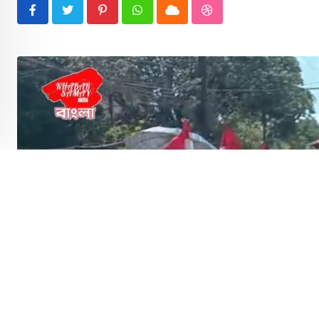
Pinterest
Whatsapp
Cloud
StumbleUpon