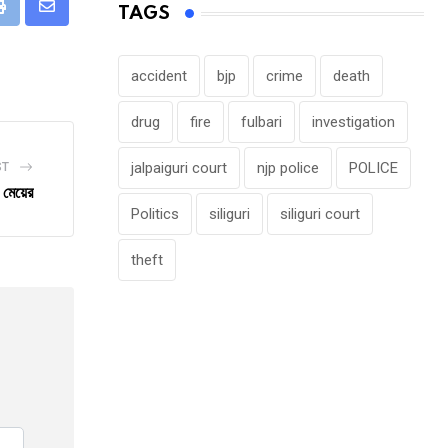
TAGS
eUpon
Print
Share
via
Email
accident
bjp
crime
death
drug
fire
fulbari
investigation
jalpaiguri court
njp police
POLICE
ST
 মেয়ের
Politics
siliguri
siliguri court
theft