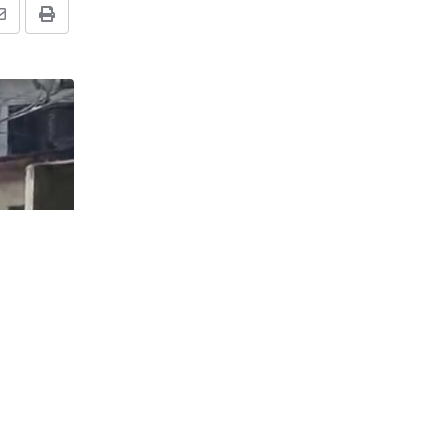
Share
Print
via
Email