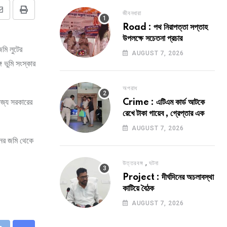
জীবনধারা
Share
Print
Road : পথ নিরাপত্তা সপ্তাহ
via
উপলক্ষে সচেতনা প্রচার
Email
জমি লুটের
AUGUST 7, 2026
গ ভুমি সংস্কার
অপরাধ
রাজ্য সরকারের
Crime : এটিএম কার্ড আটকে
রেখে টাকা গায়েব , গ্রেপ্তার এক
AUGUST 7, 2026
ানের জমি থেকে
,
উত্তরবঙ্গ
ঘটনা
Project : দীর্ঘদিনের অচলাবস্থা
কাটিয়ে বৈঠক
AUGUST 7, 2026