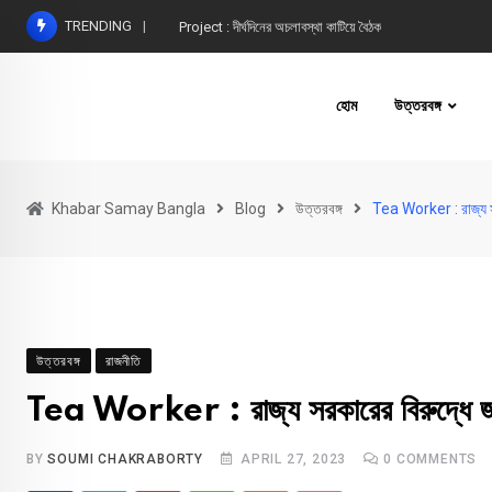
Skip
TRENDING
Project : দীর্ঘদিনের অচলাবস্থা কাটিয়ে বৈঠক
to
content
হোম
উত্তরবঙ্গ
Khabar Samay Bangla
Blog
উত্তরবঙ্গ
Tea Worker : রাজ্য সর
উত্তরবঙ্গ
রাজনীতি
Tea Worker : রাজ্য সরকারের বিরুদ্ধে জম
BY
SOUMI CHAKRABORTY
APRIL 27, 2023
0
COMMENTS