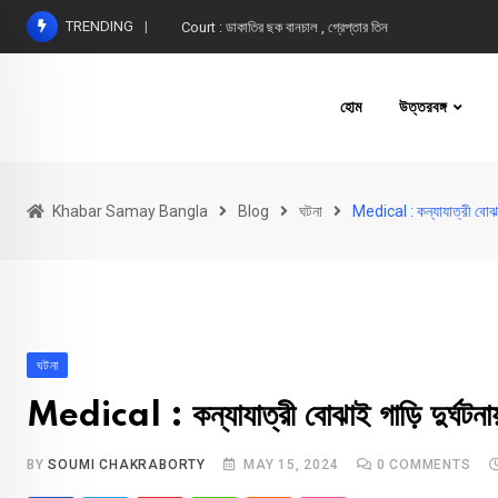
Skip
TRENDING
Court : ডাকাতির ছক বানচাল , গ্রেপ্তার তিন
to
content
হোম
উত্তরবঙ্গ
Khabar Samay Bangla
Blog
ঘটনা
Medical : কন্যাযাত্রী বোঝা
ঘটনা
Medical : কন্যাযাত্রী বোঝাই গাড়ি দুর্ঘটন
BY
SOUMI CHAKRABORTY
MAY 15, 2024
0
COMMENTS