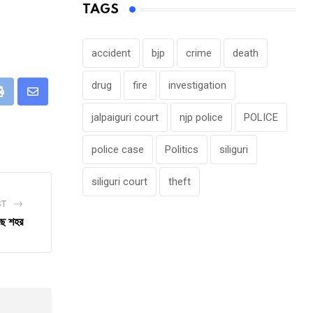
TAGS
accident
bjp
crime
death
drug
fire
investigation
eUpon
Print
Share
jalpaiguri court
njp police
POLICE
via
Email
police case
Politics
siliguri
siliguri court
theft
ST
ছে শহর