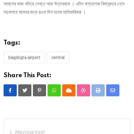
আবাসের কাজ খতিয়ে দেখতে আজ উত্তরবঙ্গে । এদিন বাগডোগরা বিমানবন্দরে নেমে
সড়কপথে মালদার জন্য র‌ওনা দিল দলের আধিকারিকরা ।
Tags:
bagdogra airport
central
Share This Post:
Pinterest
Whatsapp
Cloud
StumbleUpon
Print
Share
via
Email
PREVIOUS POST