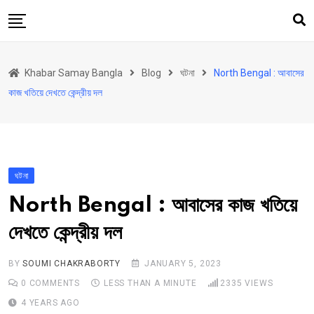
Skip
to
content
হোম
Khabar Samay Bangla
Blog
ঘটনা
North Bengal : আবাসের
উত্তরবঙ্গ
কাজ খতিয়ে দেখতে কেন্দ্রীয় দল
রাজ্য
দেশ
রাজনীতি
ঘটনা
আরও কিছু
North Bengal : আবাসের কাজ খতিয়ে
Contact
দেখতে কেন্দ্রীয় দল
Khabar Samay Hindi
BY
SOUMI CHAKRABORTY
JANUARY 5, 2023
0
COMMENTS
LESS THAN A MINUTE
2335
VIEWS
4 YEARS AGO