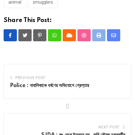
animal
smugglers
Share This Post:
Pinterest
Whatsapp
Cloud
StumbleUpon
Print
Share
via
Email
PREVIOUS POST
Police : নাবালিকাকে ধর্ষণের অভিযোগে গ্রেপ্তার
NEXT POST
SJDA : রঙ দেখে উন্নয়ন নয় , দাবি সৌরভ চক্রবর্তীর