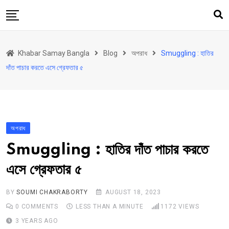
Skip
to
content
হোম
Khabar Samay Bangla
Blog
অপরাধ
Smuggling : হাতির
উত্তরবঙ্গ
দাঁত পাচার করতে এসে গ্রেফতার ৫
রাজ্য
দেশ
রাজনীতি
অপরাধ
আরও কিছু
Smuggling : হাতির দাঁত পাচার করতে
Contact
এসে গ্রেফতার ৫
Khabar Samay Hindi
BY
SOUMI CHAKRABORTY
AUGUST 18, 2023
0
COMMENTS
LESS THAN A MINUTE
1172
VIEWS
3 YEARS AGO