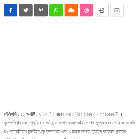
Pinterest
Whatsapp
Cloud
StumbleUpon
Print
Share
via
Email
শিলিগুড়ি , ১৮ অগাষ্ট :
হাতির দাঁত পাচার করতে গিয়ে গ্রেফতার ৫ পাচারকারী ।
বৃহস্পতিবার নকশালবাড়ির বাসস্ট্যান্ড সংলগ্ন এলাকায় গোপন সূত্রে খবর পেয়ে এস‌এসবি
৪১ ব্যাটেলিয়ান টুকরিয়াঝাড় বনদফতর এবং ওয়াইল্ড লাইফ ক্রাইম কন্ট্রোল ব্যুরোর