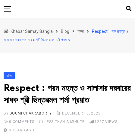
Skip
to
content
হোম
Khabar Samay Bangla
Blog
ঘটনা
Respect : পরম মহন্ত ও
উত্তরবঙ্গ
সালাসার দরবারের সাধক শ্রী ছিন্তরমল শর্মা প্রয়াত
রাজ্য
দেশ
রাজনীতি
ঘটনা
আরও কিছু
Respect : পরম মহন্ত ও সালাসার দরবারের
Contact
সাধক শ্রী ছিন্তরমল শর্মা প্রয়াত
Khabar Samay Hindi
BY
SOUMI CHAKRABORTY
DECEMBER 16, 2023
0
COMMENTS
LESS THAN A MINUTE
1257
VIEWS
3 YEARS AGO