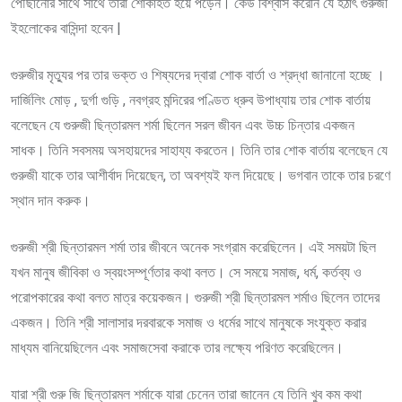
পৌঁছানোর সাথে সাথে তারা শোকাহত হয়ে পড়েন। কেউ বিশ্বাস করেনি যে হঠাৎ গুরুজী
ইহলোকের বাসিন্দা হবেন |
গুরুজীর মৃত্যুর পর তার ভক্ত ও শিষ্যদের দ্বারা শোক বার্তা ও শ্রদ্ধা জানানো হচ্ছে ।
দার্জিলিং মোড় , দুর্গা গুড়ি , নবগ্রহ মন্দিরের পণ্ডিত ধ্রুব উপাধ্যায় তার শোক বার্তায়
বলেছেন যে গুরুজী ছিন্তারমল শর্মা ছিলেন সরল জীবন এবং উচ্চ চিন্তার একজন
সাধক। তিনি সবসময় অসহায়দের সাহায্য করতেন। তিনি তার শোক বার্তায় বলেছেন যে
গুরুজী যাকে তার আশীর্বাদ দিয়েছেন, তা অবশ্যই ফল দিয়েছে। ভগবান তাকে তার চরণে
স্থান দান করুক।
গুরুজী শ্রী ছিন্তারমল শর্মা তার জীবনে অনেক সংগ্রাম করেছিলেন। এই সময়টা ছিল
যখন মানুষ জীবিকা ও স্বয়ংসম্পূর্ণতার কথা বলত। সে সময়ে সমাজ, ধর্ম, কর্তব্য ও
পরোপকারের কথা বলত মাত্র কয়েকজন। গুরুজী শ্রী ছিন্তারমল শর্মাও ছিলেন তাদের
একজন। তিনি শ্রী সালাসার দরবারকে সমাজ ও ধর্মের সাথে মানুষকে সংযুক্ত করার
মাধ্যম বানিয়েছিলেন এবং সমাজসেবা করাকে তার লক্ষ্যে পরিণত করেছিলেন।
যারা শ্রী গুরু জি ছিন্তারমল শর্মাকে যারা চেনেন তারা জানেন যে তিনি খুব কম কথা