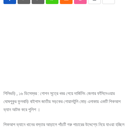
Pinterest
Whatsapp
Cloud
StumbleUpon
Print
Share
via
Email
শিলিগুড়ি , ১৬ ডিসেম্বর : গোপন সূত্রে খবর পেয়ে দার্জিলিং জেলার ফাঁসিদেওয়ার
ঘোষপুকুর ফুলবাড়ি বাইপাস জাতীয় সড়কের গোয়ালটুলি মোড় এলাকায় একটি পিকআপ
ভ্যান আটক করে পুলিশ ।
পিকআপ ভ্যানে ধানের বস্তার আড়ালে পাঁচটি গরু পাচারের উদ্দেশ্যে নিয়ে যাওয়া হচ্ছিল