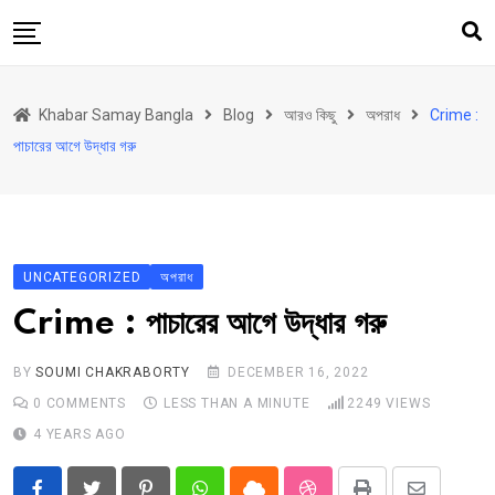
Skip
to
content
হোম
Khabar Samay Bangla
Blog
আরও কিছু
অপরাধ
Crime :
উত্তরবঙ্গ
পাচারের আগে উদ্ধার গরু
রাজ্য
দেশ
রাজনীতি
UNCATEGORIZED
অপরাধ
আরও কিছু
Crime : পাচারের আগে উদ্ধার গরু
Contact
Khabar Samay Hindi
BY
SOUMI CHAKRABORTY
DECEMBER 16, 2022
0
COMMENTS
LESS THAN A MINUTE
2249
VIEWS
4 YEARS AGO