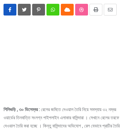
Pinterest
Whatsapp
Cloud
StumbleUpon
Print
Share
via
Email
শিলিগুড়ি , ৩০ ডিসেম্বর :
রেলের জমিতে দেওয়াল তৈরি নিয়ে সমস্যায় ৩২ নম্বর
ওয়ার্ডের তিনবাত্তি সংলগ্ন পাইপলাইন এলাকার বাসিন্দারা । সেখানে রেলের তরফে
দেওয়াল তৈরি করা হচ্ছে । কিন্তু বাসিন্দাদের অভিযোগ , রেল যেভাবে প্রাচীর তৈরি