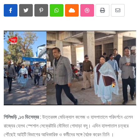
Pinterest
Whatsapp
Cloud
StumbleUpon
Print
Share
via
Email
শিলিগুড়ি ,১৩ ডিসেম্বর :
উত্তরবঙ্গ মেডিক্যাল কলেজ ও হাসপাতালে পরিদর্শনে এলেন
রাজ্যের হেলথ স্পেশাল সেক্রেটারি মৌমিতা গোদাড়া বসু। এদিন হাসপাতাল চত্বরে
পৌঁছেই আইটি বিভাগের আধিকারিক ও কর্মীদের সঙ্গে বৈঠক করেন তিনি ।