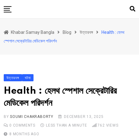
Skip
to
content
হোম
Khabar Samay Bangla
Blog
উত্তরবঙ্গ
Health : হেলথ
উত্তরবঙ্গ
স্পেশাল সেক্রেটারির মেডিকেল পরিদর্শন
রাজ্য
দেশ
রাজনীতি
উত্তরবঙ্গ
ঘটনা
আরও কিছু
Health : হেলথ স্পেশাল সেক্রেটারির
Contact
মেডিকেল পরিদর্শন
Khabar Samay Hindi
BY
SOUMI CHAKRABORTY
DECEMBER 13, 2025
0
COMMENTS
LESS THAN A MINUTE
762
VIEWS
8 MONTHS AGO