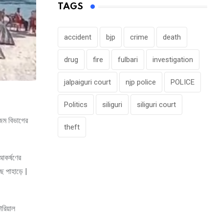
TAGS
accident
bjp
crime
death
drug
fire
fulbari
investigation
jalpaiguri court
njp police
POLICE
Politics
siliguri
siliguri court
িজম বিভাগের
theft
আকর্ষণের
ছে পাহাড়ে |
রিয়াল