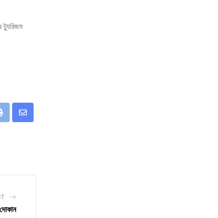
 ট্যুরিজম
eUpon
Print
Share
via
Email
ST
 দোকান