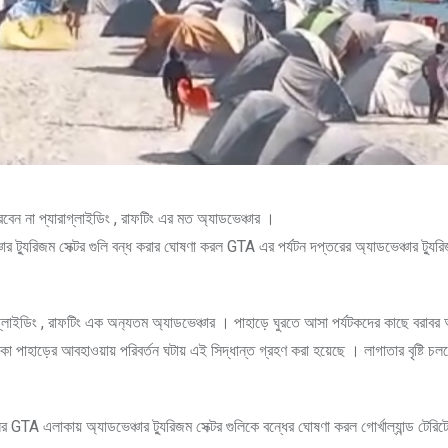
বেন না প্যারাগ্লাইডিং , রাফটিং এর মত অ্যাডভেঞ্চার ।
 ট্যুরিজম সেক্টর গুলি বন্ধ করার ঘোষণা করল GTA এর পর্যটন দপ্তরের অ্যাডভেঞ্চার ট্যুর
গ্লাইডিং , রাফটিং এক অন‍্যতম অ্যাডভেঞ্চার । পাহাড়ে ঘুরতে আসা পর্যটকদের কাছে বরাবর 
 আচমকা পাহাড়ের আবহাওয়ায় পরিবর্তন ঘটায় এই সিদ্ধান্ত গ্রহণ করা হয়েছে । লাগাতার বৃষ্টি চল
GTA এলাকায় অ্যাডভেঞ্চার ট্যুরিজম সেক্টর গুলিকে বন্ধের ঘোষণা করল গোর্খাল্যান্ড টেরিটো