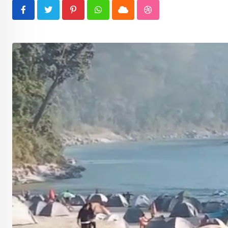
Pinterest
Whatsapp
Cloud
StumbleUpon