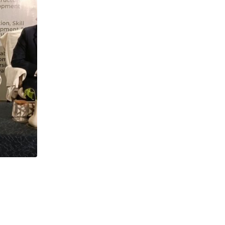
,
উত্তরবঙ্গ
ঘটনা
North Bengal : পশ্চিমবঙ্গের পর্যটনকে দৃষ্টান্তমূলক জায়গায় নিয়
JUNE 10, 2026