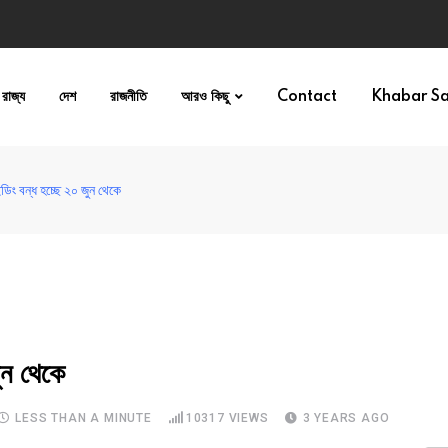
রাজ্য
দেশ
রাজনীতি
আরও কিছু
Contact
Khabar S
িং বন্ধ হচ্ছে ২০ জুন থেকে
ুন থেকে
LESS THAN A MINUTE
10317
VIEWS
3 YEARS AGO