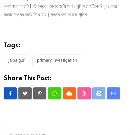
কারণ জানা যায়নি | ঘটনাস্থলে কোতোয়ালী থানার পুলিশ দেহটিকে উদ্ধার করে
ময়নাতদন্তের জন্য নিয়ে যায় | তদন্ত শুরু করেছে পুলিশ ।
Tags:
jalpaiguri
primary investigation
Share This Post:
Pinterest
Whatsapp
Cloud
StumbleUpon
Print
Share
via
Email