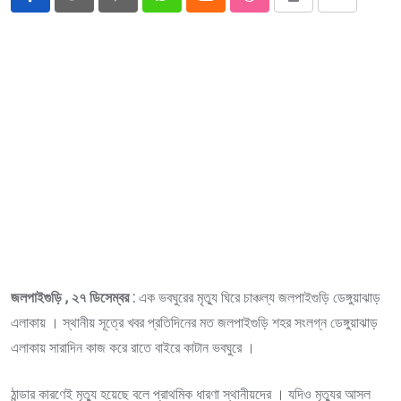
Pinterest
Whatsapp
Cloud
StumbleUpon
Print
Share
via
Email
জলপাইগুড়ি , ২৭ ডিসেম্বর :
এক ভবঘুরের মৃত্যু ঘিরে চাঞ্চল্য জলপাইগুড়ি ডেঙ্গুয়াঝাড়
এলাকায় । স্থানীয় সূত্রে খবর প্রতিদিনের মত জলপাইগুড়ি শহর সংলগ্ন ডেঙ্গুয়াঝাড়
এলাকায় সারাদিন কাজ করে রাতে বাইরে কাটান ভবঘুরে ।
ঠান্ডার কারণেই মৃত্যু হয়েছে বলে প্রাথমিক ধারণা স্থানীয়দের । যদিও মৃত্যুর আসল