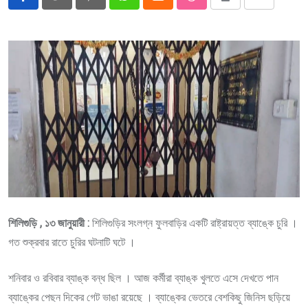
Pinterest
Whatsapp
Cloud
StumbleUpon
Print
Share
via
Email
শিলিগুড়ি , ১৩ জানুয়ারী :
শিলিগুড়ির সংলগ্ন ফুলবাড়ির একটি রাষ্ট্রায়ত্ত ব্যাঙ্কে চুরি ।
গত শুক্রবার রাতে চুরির ঘটনাটি ঘটে ।
শনিবার ও রবিবার ব্যাঙ্ক বন্ধ ছিল । আজ কর্মীরা ব্যাঙ্ক খুলতে এসে দেখতে পান
ব্যাঙ্কের পেছন দিকের গেট ভাঙা রয়েছে । ব্যাঙ্কের ভেতরে বেশকিছু জিনিস ছড়িয়ে