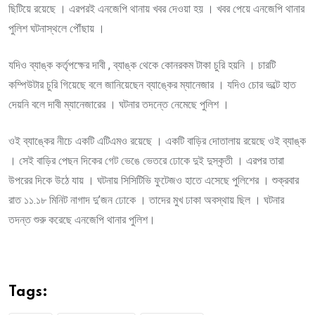
ছিটিয়ে রয়েছে । এরপরই এনজেপি থানায় খবর দেওয়া হয় । খবর পেয়ে এনজেপি থানার
পুলিশ ঘটনাস্থলে পৌঁছায় ।
যদিও ব্যাঙ্ক কর্তৃপক্ষের দাবী , ব্যাঙ্ক থেকে কোনরকম টাকা চুরি হয়নি । চারটি
কম্পিউটার চুরি গিয়েছে বলে জানিয়েছেন ব্যাঙ্কের ম্যানেজার । যদিও চোর ভল্টে হাত
দেয়নি বলে দাবী ম্যানেজারের । ঘটনার তদন্তে নেমেছে পুলিশ ।
ওই ব্যাঙ্কের নীচে একটি এটিএমও রয়েছে । একটি বাড়ির দোতালায় রয়েছে ওই ব্যাঙ্ক
। সেই বাড়ির পেছন দিকের গেট ভেঙে ভেতরে ঢোকে দুই দুস্কৃতী । এরপর তারা
উপরের দিকে উঠে যায় । ঘটনায় সিসিটিভি ফুটেজও হাতে এসেছে পুলিশের । শুক্রবার
রাত ১১.১৮ মিনিট নাগাদ দু’জন ঢোকে । তাদের মুখ ঢাকা অবস্থায় ছিল । ঘটনার
তদন্ত শুরু করেছে এনজেপি থানার পুলিশ।
Tags: