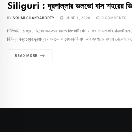
Siliguri : দূরপাল্লার ভলভো বাস শহরের ভিত
BY
SOUMI CHAKRABORTY
JUNE 1, 2026
0
COMMENTS
শিলিগুড়ি , ১ জুন : শহরের অন্যতম ব্যস্ত হিলকার্ট রোড ও জংশন এলাকার যানজট কমাত
বিভিন্ন গন্তব্যের দূরপাল্লার ভলভো ও বেসরকারি বাস আর জংশনের রাস্তা থেকে ছাড়বে
READ MORE