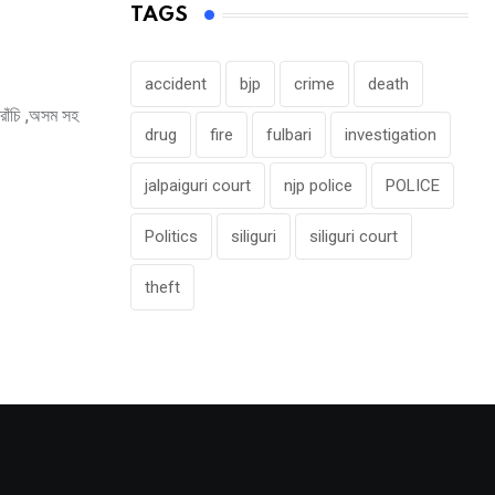
TAGS
accident
bjp
crime
death
,রাঁচি ,অসম সহ
drug
fire
fulbari
investigation
jalpaiguri court
njp police
POLICE
Politics
siliguri
siliguri court
theft