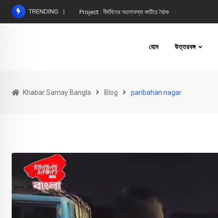
Skip
TRENDING
Project : দীর্ঘদিনের অচলাবস্থা কাটিয়ে বৈঠক
to
content
হোম
উত্তরবঙ্গ
Khabar Samay Bangla
Blog
paribahan nagar